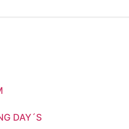
M
NG DAY´S