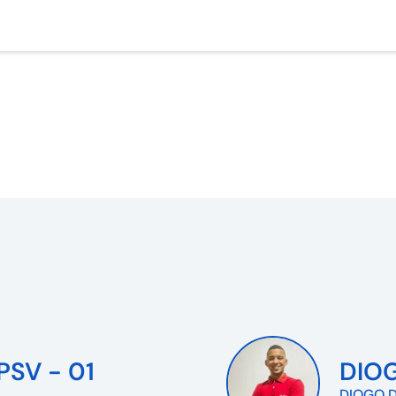
PSV - 01
DIO
DIOGO D