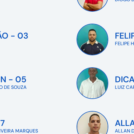
O - 03
FELI
FELIPE 
N - 05
DICA
O DE SOUZA
LUIZ CA
7
ALL
IVEIRA MARQUES
ALLAN D